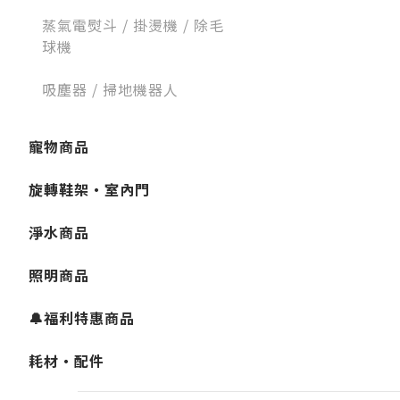
蒸氣電熨斗 / 掛燙機 / 除毛
球機
吸塵器 / 掃地機器人
寵物商品
旋轉鞋架・室內門
淨水商品
照明商品
🔔福利特惠商品
耗材・配件