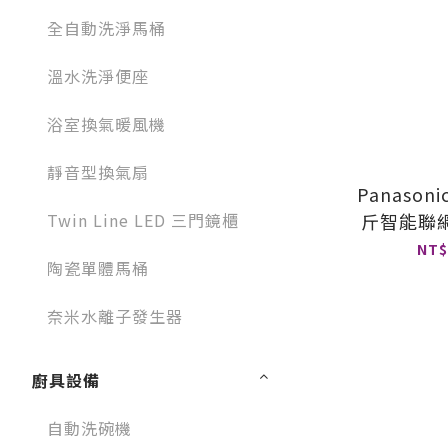
全自動洗淨馬桶
溫水洗淨便座
浴室換氣暖風機
靜音型換氣扇
Panason
Twin Line LED 三門鏡櫃
斤智能聯
水滾筒洗
NT$
陶瓷單體馬桶
V1
奈米水離子發生器
廚具設備
自動洗碗機