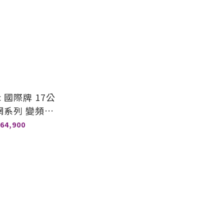
ic 國際牌 17公
網系列 變頻溫
衣機 NA-
64,900
70RPH