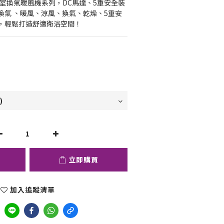
30BD浴室換氣暖風機系列，DC馬達、5重安全裝
換氣 、暖風、涼風、換氣、乾燥、5重安
，輕鬆打造舒適衛浴空間！
立即購買
加入追蹤清單