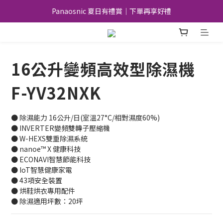
Panaosnic 夏日有禮賞｜下單再享好禮
加入會員｜好康優惠不錯過
加入會員｜好康優惠不錯過
16公升變頻高效型除濕機
F-YV32NXK
● 除濕能力 16公升/日(室溫27°C/相對濕度60%)
● INVERTER變頻雙轉子壓縮機
● W-HEXS雙重除濕系統
● nanoe™ X 健康科技
● ECONAVI智慧節能科技
● IoT智慧健康家電
● 43項安全裝置
● 烘鞋烘衣專用配件
● 除濕適用坪數：20坪